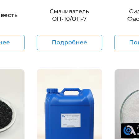
Смачиватель
Си
звесть
ОП-10/ОП-7
Фас
нее
Подробнее
По