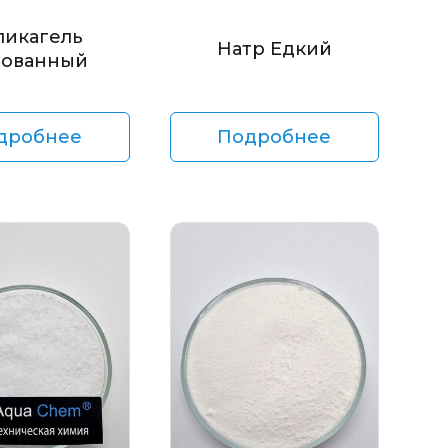
ликагель
Натр Едкий
ованный
дробнее
Подробнее