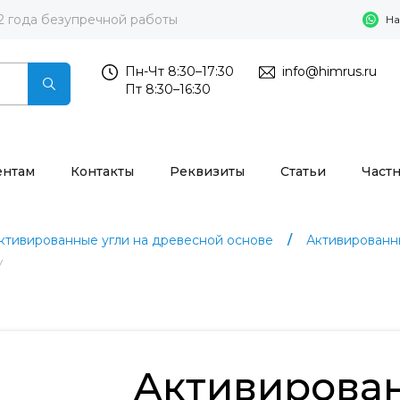
2 года безупречной работы
На
Пн-Чт 8:30–17:30
info@himrus.ru
Пт 8:30–16:30
ентам
Контакты
Реквизиты
Статьи
Част
ктивированные угли на древесной основе
Активированн
У
Активирова