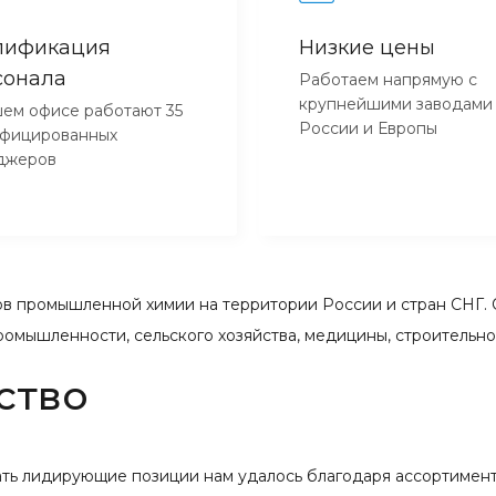
лификация
Низкие цены
сонала
Работаем напрямую с
крупнейшими заводами
ем офисе работают 35
России и Европы
ифицированных
джеров
 промышленной химии на территории России и стран СНГ. 
ромышленности, сельского хозяйства, медицины, строительн
ство
вать лидирующие позиции нам удалось благодаря ассортимент