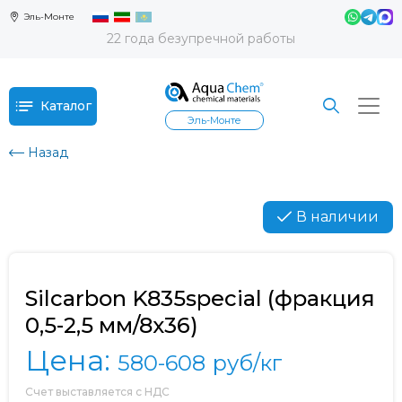
Эль-Монте
22 года безупречной работы
Каталог
Эль-Монте
Назад
В наличии
Silcarbon K835special (фракция
0,5-2,5 мм/8х36)
Цена:
580-608
руб/кг
Счет выставляется с НДС