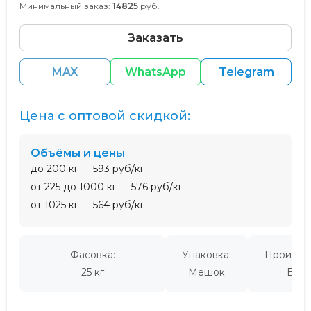
Минимальный заказ:
14825
руб.
Заказать
MAX
WhatsApp
Telegram
Цена с оптовой скидкой:
Объёмы и цены
до 200 кг
593 руб/кг
от 225 до 1000 кг
576 руб/кг
от 1025 кг
564 руб/кг
Фасовка:
Упаковка:
Производ
25 кг
Мешок
Евро