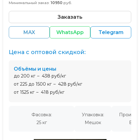
Минимальный заказ:
10950
руб.
Заказать
MAX
WhatsApp
Telegram
Цена с оптовой скидкой:
Объёмы и цены
до 200 кг
438 руб/кг
от 225 до 1500 кг
428 руб/кг
от 1525 кг
418 руб/кг
Фасовка:
Упаковка:
Производ
25 кг
Мешок
Евро