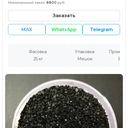
Минимальный заказ:
8800
руб.
Заказать
MAX
WhatsApp
Telegram
Фасовка:
Упаковка:
Производ
25 кг
Мешок
Евро