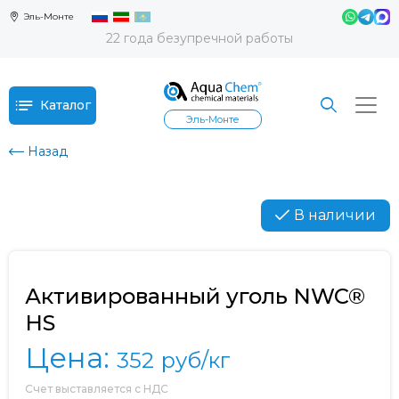
Эль-Монте
22 года безупречной работы
Каталог
Эль-Монте
Назад
В наличии
Активированный уголь NWC®
HS
Цена:
352
руб/кг
Счет выставляется с НДС