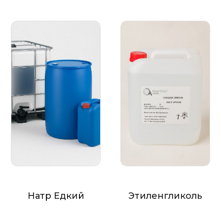
Натр Едкий
Этиленгликоль