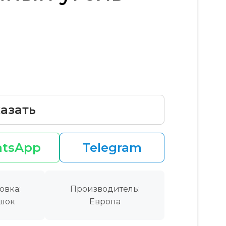
азать
tsApp
Telegram
овка:
Производитель:
шок
Европа