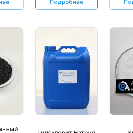
нее
Подробнее
По
анный
Гипохлорит Натрия
К