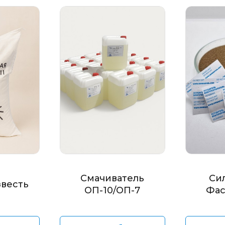
Смачиватель
Си
звесть
ОП-10/ОП-7
Фас