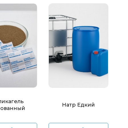
ликагель
Натр Едкий
ованный