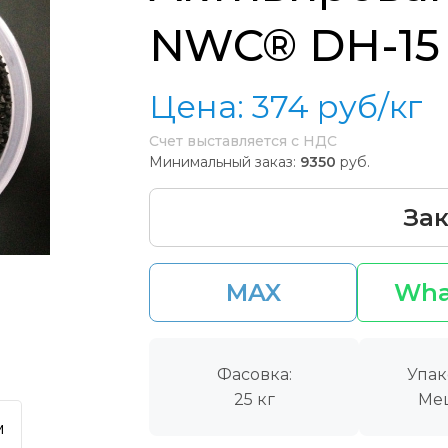
NWC® DH-15
Цена:
374
руб/кг
Счет выставляется с НДС
Минимальный заказ:
9350
руб.
Зак
MAX
Wha
Фасовка:
Упак
25 кг
Ме
м