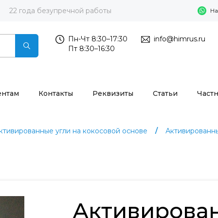
22 года безупречной работы
На
Пн-Чт 8:30–17:30
info@himrus.ru
Пт 8:30–16:30
ентам
Контакты
Реквизиты
Статьи
Част
ктивированные угли на кокосовой основе
Активированн
Активирова