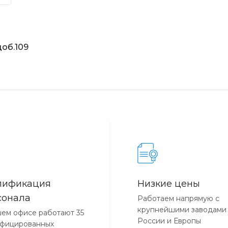
об.109
лификация
Низкие цены
сонала
Работаем напрямую с
крупнейшими заводами
ем офисе работают 35
России и Европы
ифицированных