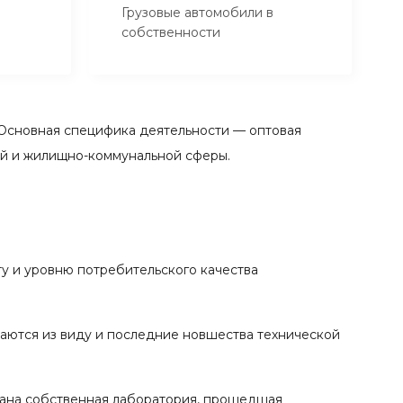
Грузовые автомобили в
собственности
Основная специфика деятельности — оптовая
ой и жилищно-коммунальной сферы.
у и уровню потребительского качества
каются из виду и последние новшества технической
вана собственная лаборатория, прошедшая