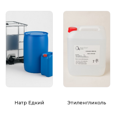
Натр Едкий
Этиленгликоль