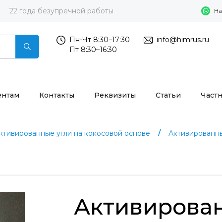
22 года безупречной работы
На
Пн-Чт 8:30–17:30
info@himrus.ru
Пт 8:30–16:30
ентам
Контакты
Реквизиты
Статьи
Част
ктивированные угли на кокосовой основе
Активированн
Активирова