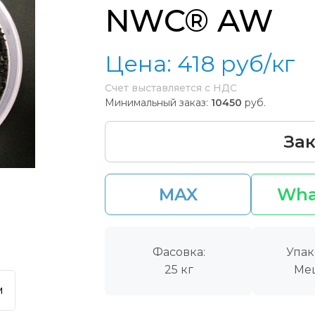
NWC® AW
Цена:
418
руб/кг
Счет выставляется с НДС
Минимальный заказ:
10450
руб.
Зак
MAX
Wha
Фасовка:
Упак
25 кг
Ме
м