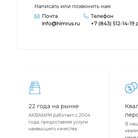
Написать или позвонить нам
Почта
Телефон
info@himrus.ru
+7 (843) 512-14-19
д
22 года на рынке
Ква
пер
АКВАХИМ работает с 2004
года, предоставляя услуги
В наш
наивысшего качества
квал
мене