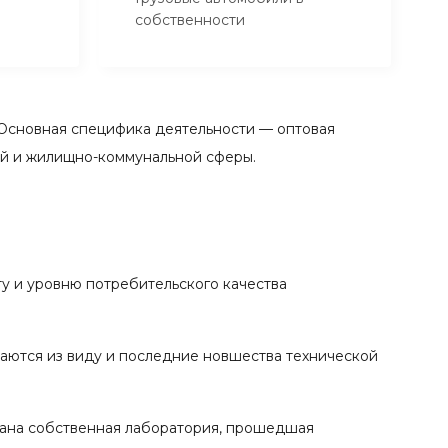
собственности
Основная специфика деятельности — оптовая
ой и жилищно-коммунальной сферы.
у и уровню потребительского качества
каются из виду и последние новшества технической
вана собственная лаборатория, прошедшая