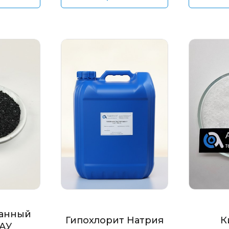
анный
Гипохлорит Натрия
К
БАУ