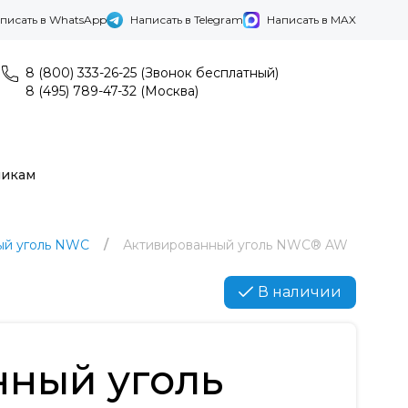
писать в WhatsApp
Написать в Telegram
Написать в MAX
8 (800) 333-26-25 (Звонок бесплатный)
8 (495) 789-47-32 (Москва)
никам
ый уголь NWC
Активированный уголь NWC® AW
В наличии
нный уголь