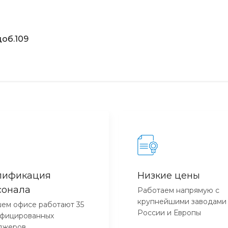
об.109
лификация
Низкие цены
сонала
Работаем напрямую с
крупнейшими заводами
ем офисе работают 35
России и Европы
ифицированных
джеров