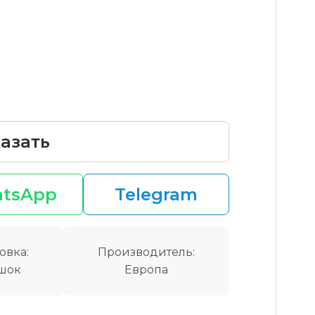
азать
tsApp
Telegram
овка:
Производитель:
шок
Европа