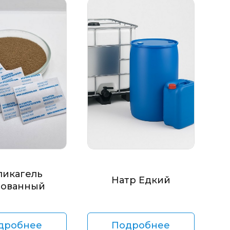
ликагель
Натр Едкий
ованный
дробнее
Подробнее