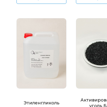
Активиров
Этиленгликоль
уголь 