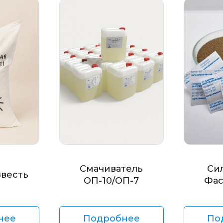
Смачиватель
Си
звесть
ОП-10/ОП-7
Фас
нее
Подробнее
По