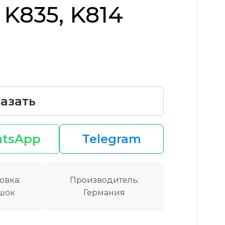
 K835, K814
азать
tsApp
Telegram
овка:
Производитель:
шок
Германия