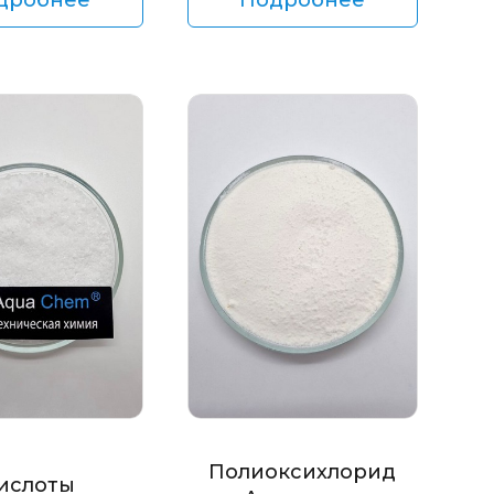
Полиоксихлорид
ислоты