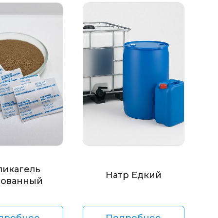
ликагель
Натр Едкий
ованный
дробнее
Подробнее