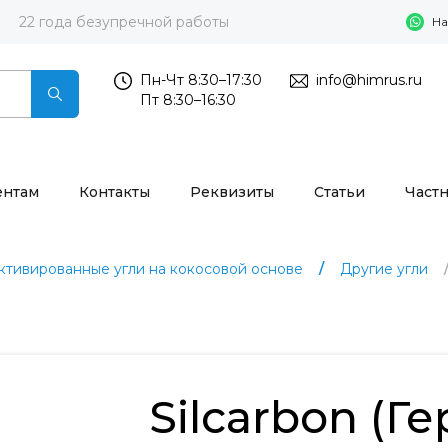
22 года безупречной работы
На
Пн-Чт 8:30–17:30
info@himrus.ru
Пт 8:30–16:30
ентам
Контакты
Реквизиты
Статьи
Част
ктивированные угли на кокосовой основе
Другие угли
Silcarbon (Г