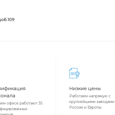
об.109
лификация
Низкие цены
сонала
Работаем напрямую с
крупнейшими заводами
ем офисе работают 35
России и Европы
ифицированных
джеров