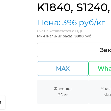
K1840, S1240,
Цена:
396
руб/кг
Счет выставляется с НДС
Минимальный заказ:
9900
руб.
Зак
MAX
Wha
Фасовка:
Упак
25 кг
Ме
м