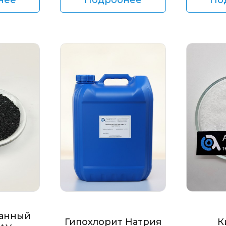
анный
Гипохлорит Натрия
К