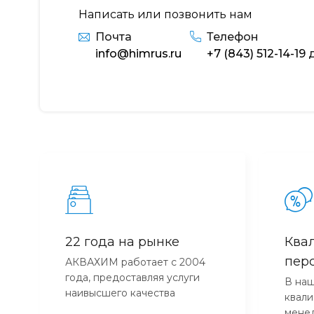
Написать или позвонить нам
Почта
Телефон
info@himrus.ru
+7 (843) 512-14-19
д
22 года на рынке
Ква
пер
АКВАХИМ работает с 2004
года, предоставляя услуги
В наш
наивысшего качества
квал
мене