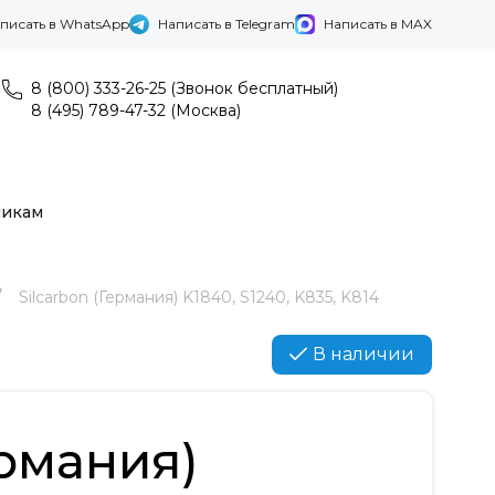
писать в WhatsApp
Написать в Telegram
Написать в MAX
8 (800) 333-26-25 (Звонок бесплатный)
8 (495) 789-47-32 (Москва)
никам
Silcarbon (Германия) K1840, S1240, K835, K814
В наличии
ермания)