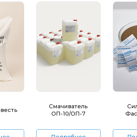
Смачиватель
Си
звесть
ОП-10/ОП-7
Фас
нее
Подробнее
По