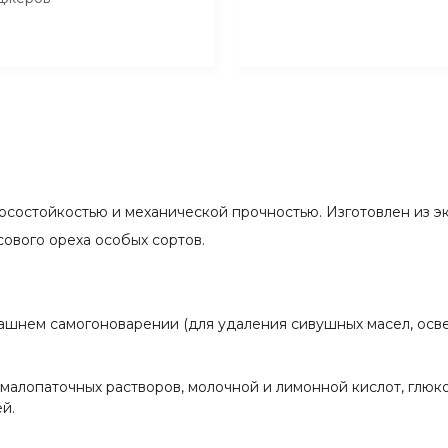
осостойкостью и механической прочностью. Изготовлен из э
ового ореха особых сортов.
ашнем самогоноварении (для удаления сивушных масел, осве
алопаточных растворов, молочной и лимонной кислот, глюко
й.