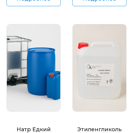
Натр Едкий
Этиленгликоль