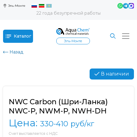
Эль-Монте
22 года безупречной работы
Каталог
Эль-Монте
Назад
В наличии
NWC Carbon (Шри-Ланка)
NWC-P, NWM-P, NWH-DH
Цена:
330-410
руб/кг
Счет выставляется с НДС