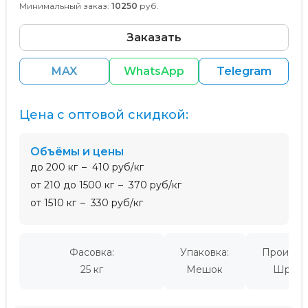
Минимальный заказ:
10250
руб.
Заказать
MAX
WhatsApp
Telegram
Цена с оптовой скидкой:
Объёмы и цены
до 200 кг
410 руб/кг
от 210 до 1500 кг
370 руб/кг
от 1510 кг
330 руб/кг
Фасовка:
Упаковка:
Производ
25 кг
Мешок
Шри-Л