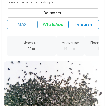
Минимальный заказ:
11275
руб.
Заказать
MAX
WhatsApp
Telegram
Фасовка:
Упаковка:
Производ
25 кг
Мешок
Инд