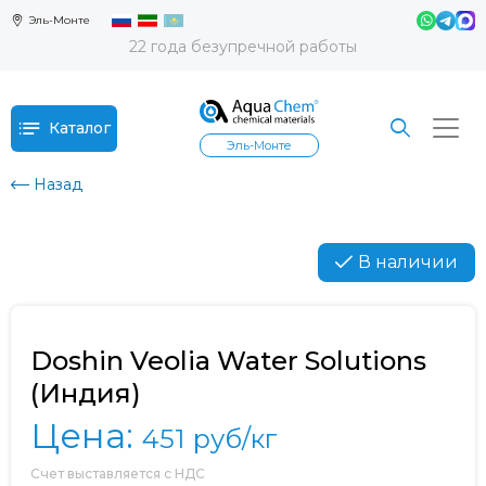
Эль-Монте
22 года безупречной работы
Каталог
Эль-Монте
Назад
В наличии
Doshin Veolia Water Solutions
(Индия)
Цена:
451
руб/кг
Счет выставляется с НДС