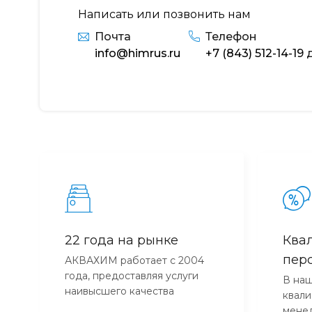
Написать или позвонить нам
Почта
Телефон
info@himrus.ru
+7 (843) 512-14-19
д
22 года на рынке
Ква
пер
АКВАХИМ работает с 2004
года, предоставляя услуги
В наш
наивысшего качества
квал
мене