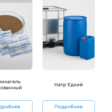
ликагель
Натр Едкий
ованный
дробнее
Подробнее