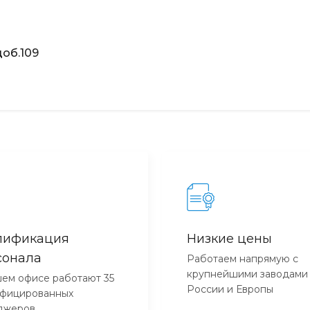
об.109
лификация
Низкие цены
сонала
Работаем напрямую с
крупнейшими заводами
ем офисе работают 35
России и Европы
ифицированных
джеров