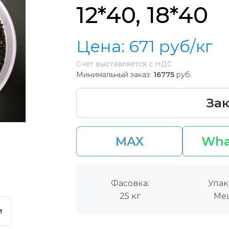
12*40, 18*40
Цена:
671
руб/кг
Счет выставляется с НДС
Минимальный заказ:
16775
руб.
Зак
MAX
Wha
Фасовка:
Упак
25 кг
Ме
м