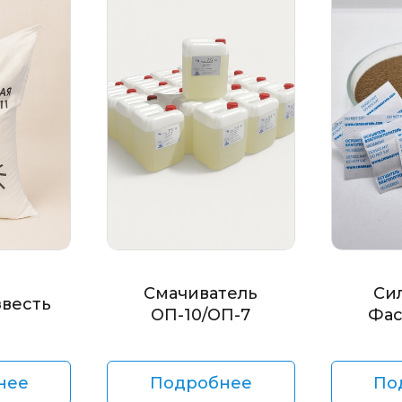
Смачиватель
Си
звесть
ОП-10/ОП-7
Фас
нее
Подробнее
По