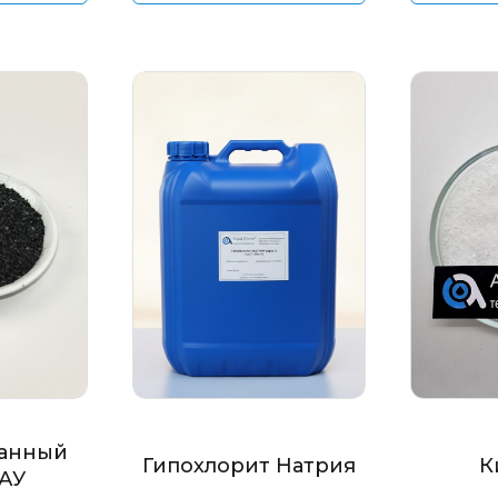
анный
Гипохлорит Натрия
К
БАУ