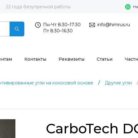
22 года безупречной работы
На
Пн-Чт 8:30–17:30
info@himrus.ru
Пт 8:30–16:30
ентам
Контакты
Реквизиты
Статьи
Част
ктивированные угли на кокосовой основе
Другие угли
CarboTech D