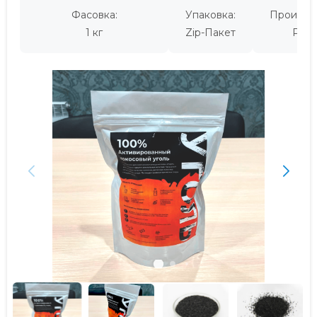
Фасовка:
Упаковка:
Производ
1 кг
Zip-Пакет
Росс