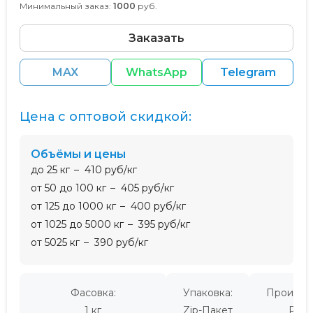
Минимальный заказ:
1000
руб.
Заказать
MAX
WhatsApp
Telegram
Цена с оптовой скидкой:
Объёмы и цены
до 25 кг
410 руб/кг
от 50 до 100 кг
405 руб/кг
от 125 до 1000 кг
400 руб/кг
от 1025 до 5000 кг
395 руб/кг
от 5025 кг
390 руб/кг
Фасовка:
Упаковка:
Производ
1 кг
Zip-Пакет
Росс