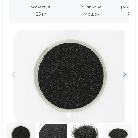
Фасовка:
Упаковка:
Производ
25 кг
Мешок
Росс