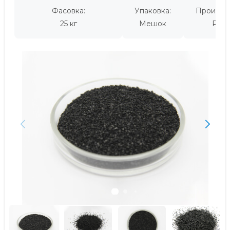
Фасовка:
Упаковка:
Производ
25 кг
Мешок
Росс