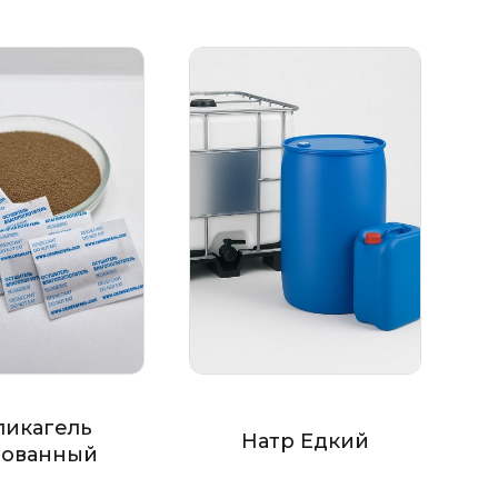
ликагель
Натр Едкий
ованный