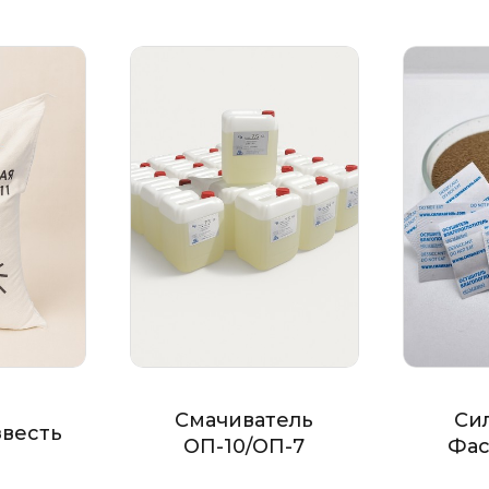
Смачиватель
Си
звесть
ОП-10/ОП-7
Фас