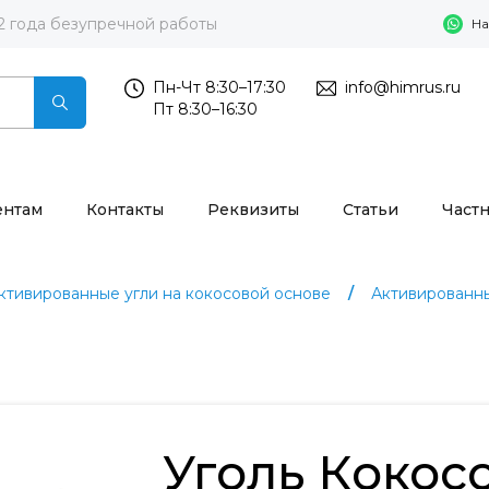
2 года безупречной работы
На
Пн-Чт 8:30–17:30
info@himrus.ru
Пт 8:30–16:30
ентам
Контакты
Реквизиты
Статьи
Част
ктивированные угли на кокосовой основе
Активированны
Уголь Кокосо