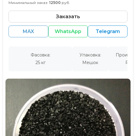
Минимальный заказ:
12500
руб.
Заказать
MAX
WhatsApp
Telegram
Фасовка:
Упаковка:
Производ
25 кг
Мешок
Росс