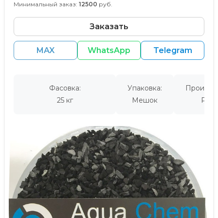
Минимальный заказ:
12500
руб.
Заказать
MAX
WhatsApp
Telegram
Фасовка:
Упаковка:
Производ
25 кг
Мешок
Росс